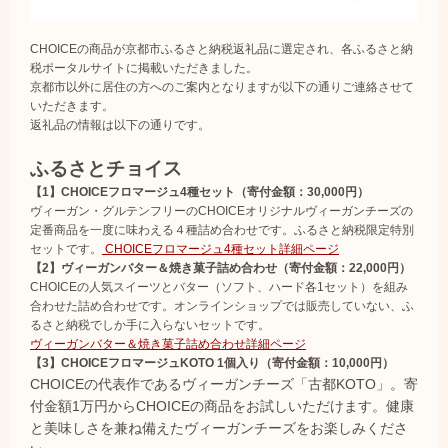
CHOICEの商品が京都市ふるさと納税返礼品に選定され、各ふるさと納
税ポータルサイトに掲載いただきました。
京都市以外に居住の方へのご案内となりますが以下の通りご連絡させて
いただきます。
返礼品の情報は以下の通りです。
ふるさとチョイス
【1】CHOICEフロマージュ4種セット（寄付金額：30,000円）
ヴィーガン・グルテンフリーのCHOICEオリジナルヴィーガンチーズの
定番商品を一度に味わえる４種詰め合わせです。ふるさと納税限定特別
セットです。
CHOICEフロマージュ4種セット詳細ページ
【2】ヴィーガンバター＆焼き菓子詰め合わせ（寄付金額：22,000円）
CHOICEの人気スイーツとバター（ソフト、ハード各1セット）を組み
合わせた詰め合わせです。オンラインショップでは販売していない、ふ
るさと納税でしか手に入らないセットです。
ヴィーガンバター＆焼き菓子詰め合わせ詳細ページ
【3】CHOICEフロマージュKOTO 1個入り（寄付金額：10,000円）
CHOICEの代表作であるヴィーガンチーズ「古都KOTO」。寄
付金額1万円からCHOICEの商品をお試しいただけます。健康
と美味しさを兼ね備えたヴィーガンチーズをお楽しみくださ